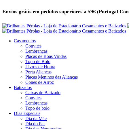
Envios grátis em pedidos superiores a 59€ (Portugal Con
Casamentos
Convites
Lembranças
Placas de Boas Vindas
Topo de Bolo
Livros de Honra
Porta Alianças
Placas Meninos das Alianças
Cones de Arroz
Batizados
Caixas de Batizado
Convites
Lembranças
Topo de bolo
Dias Especiais
Dia da Mãe
Dia do Pai
Dia dos Namorados